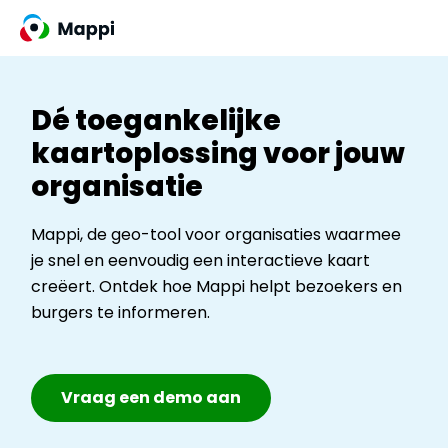
Overslaan
en
naar
de
Dé toegankelijke
inhoud
gaan
kaartoplossing voor jouw
organisatie
Mappi, de geo-tool voor organisaties waarmee
je snel en eenvoudig een interactieve kaart
creëert. Ontdek hoe Mappi helpt bezoekers en
burgers te informeren.
Vraag een demo aan